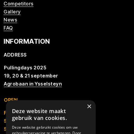
Competitors
Gallery
News
FAQ
INFORMATION
ADDRESS
Pullingdays 2025
19, 20 & 21 september
Agrobaan in Ysselsteyn
OPEN
×
Deze website maakt
Friday from 13.00u to 01.00u
gebruik van cookies.
Saturday from 9.30u to 01.00u
Deze website gebruikt cookies om uw
Sunday from 10.00u
gebruikerservaring te verbeteren. Door